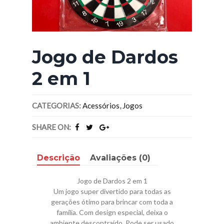
Jogo de Dardos
2 em 1
CATEGORIAS:
Acessórios
,
Jogos
SHARE ON:
Descrição
Avaliações (0)
Jogo de Dardos 2 em 1
Um jogo super divertido para todas as
gerações ótimo para brincar com toda a
família. Com design especial, deixa o
ambiente descontraído. Pode ser usado