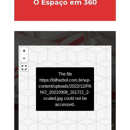
O Espaço em 360
The file
https://bilharbol.com.br/wp-
content/uploads/2022/12/PA
NO_20210908_161721_2-
scaled.jpg
could not be
accessed.