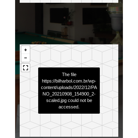
The file
https://bilharbol.com.br/wp-
content/uploads/2022/12/PA
NO_20210908_154900_2-
scaled.jpg
could not be
accessed.