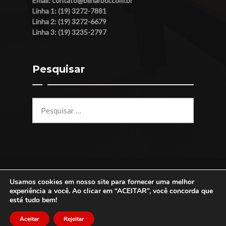
Email:
contato@bilharbol.com.br
Linha 1: (19) 3272-7881
Linha 2: (19) 3272-6679
Linha 3: (19) 3235-2797
Pesquisar
Pesquisar
por:
Usamos cookies em nosso site para fornecer uma melhor
© 2026 Bilhar Bol - Todos os direitos reservados -
experiência a você. Ao clicar em “ACEITAR”, você concorda que
está tudo bem!
Desenvolvido por
RBWebsite
Aceitar
Rejeitar