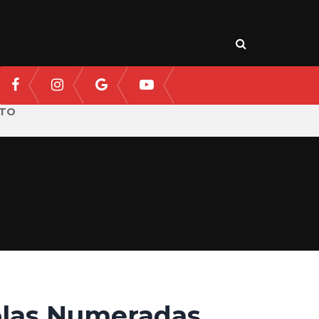
TO
olas Numeradas