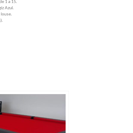
e 1 a 15.
iz Azul.
 louse.
).