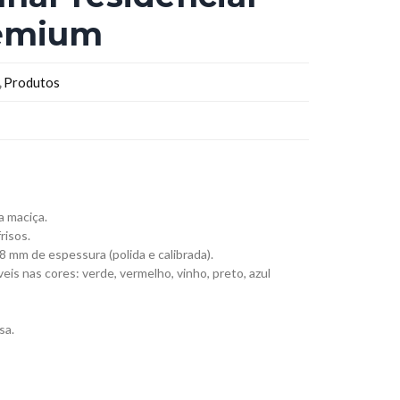
emium
,
Produtos
a maciça.
risos.
 mm de espessura (polida e calibrada).
veis nas cores: verde, vermelho, vinho, preto, azul
sa.